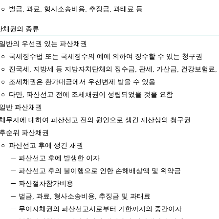
○
벌금, 과료, 형사소송비용, 추징금, 과태료 등
채권의 종류
일반의 우선권 있는 파산채권
○
국세징수법 또는 국세징수의 예에 의하여 징수할 수 있는 청구권
○
진국세, 지방세 등 지방자치단체의 징수금, 관세, 가산금, 건강보험료
○
조세채권은 환가대금에서 우선변제 받을 수 있음
○
다만, 파산선고 전에 조세채권이 성립되었을 것을 요함
일반 파산채권
채무자에 대하여 파산선고 전의 원인으로 생긴 재산상의 청구권
후순위 파산채권
○
파산선고 후에 생긴 채권
─
파산선고 후에 발생한 이자
─
파산선고 후의 불이행으로 인한 손해배상액 및 위약금
─
파산절차참가비용
─
벌금, 과료, 형사소송비용, 추징금 및 과태료
─
무이자채권의 파산선고시로부터 기한까지의 중간이자