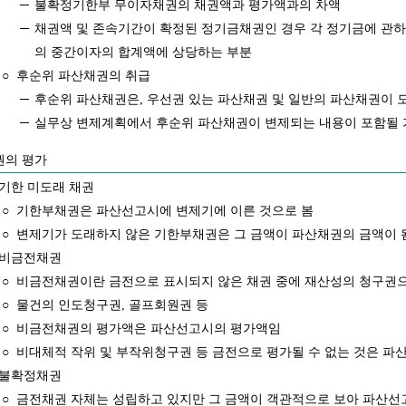
─
불확정기한부 무이자채권의 채권액과 평가액과의 차액
─
채권액 및 존속기간이 확정된 정기금채권인 경우 각 정기금에 관
의 중간이자의 합계액에 상당하는 부분
○
후순위 파산채권의 취급
─
후순위 파산채권은, 우선권 있는 파산채권 및 일반의 파산채권이 모
─
실무상 변제계획에서 후순위 파산채권이 변제되는 내용이 포함될 
의 평가
기한 미도래 채권
○
기한부채권은 파산선고시에 변제기에 이른 것으로 봄
○
변제기가 도래하지 않은 기한부채권은 그 금액이 파산채권의 금액이 
비금전채권
○
비금전채권이란 금전으로 표시되지 않은 채권 중에 재산성의 청구권으
○
물건의 인도청구권, 골프회원권 등
○
비금전채권의 평가액은 파산선고시의 평가액임
○
비대체적 작위 및 부작위청구권 등 금전으로 평가될 수 없는 것은 파
불확정채권
○
금전채권 자체는 성립하고 있지만 그 금액이 객관적으로 보아 파산선