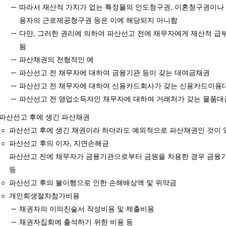
─
따라서 재산적 가치가 없는 특정물의 인도청구권, 이혼청구권이나 
용자의 근로제공청구권 등은 이에 해당되지 아니함
─
다만, 그러한 권리에 의하여 파산선고 전에 채무자에게 재산적 급
됨
─
파산채권의 전형적인 예
─
파산선고 전 채무자에 대하여 금융기관 등이 갖는 대여금채권
─
파산선고 전 채무자에 대하여 신용카드회사가 갖는 신용카드이용
─
파산선고 전 영업소득자인 채무자에 대하여 거래처가 갖는 물품
파산선고 후에 생긴 파산채권
○
파산선고 후에 생긴 채권이라 하더라도 예외적으로 파산채권인 것이
○
파산선고 후의 이자, 지연손해금
파산선고 전에 채무자가 금융기관으로부터 금원을 차용한 경우 금융기
등
○
파산선고 후의 불이행으로 인한 손해배상액 및 위약금
○
개인회생절차참가비용
─
채권자의 이의진술서 작성비용 및 제출비용
─
채권자집회에 출석하기 위한 비용 등