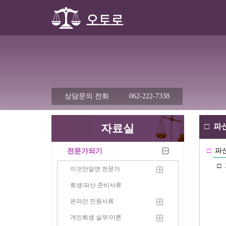
상담문의 전화
062-222-7338
자료실
□
파산
□
파산
전문가되기
□
이것만알면 전문가
회생/파산 준비서류
온라인 민원서류
개인회생 실무/이론