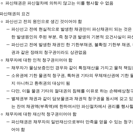
○
파산채권은 파산절차에 의하지 않고는 이를 행사할 수 없음
파산채권의 요건
○
파산선고 전의 원인으로 생긴 것이어야 함
─
파산선고 전에 현실적으로 발생한 채권만이 파산채권이 되는 것은 
한 발생원인의 주된 부분, 즉 청구권 발생의 기본적 요건사실이 파
─
파산선고 전에 발생한 채권인 한 기한부채권, 불확정 기한부 채권,
권과 같은 장래의 청구권이라도 상관없음
○
채무자에 대한 인적 청구권이어야 함
─
채무자가 물상보증인인 경우와 같이 특정재산을 가지고 물적 책임
─
소유권에 기한 물권적 청구권, 특허권 기타의 무체재산권에 기한 
지 아니하고 환취권의 대상이 됨
─
다만, 이들 물권 기타의 절대권의 침해를 이유로 하는 손해배상
─
별제권부 채권과 같이 담보물권과 채권적 청구권을 동시에 갖고 있
는 잔여 채권액(부족액)에 한하여서만 파산절차에서 권리를 행사할
○
채무자에 대한 재산적 청구권이어야 함
─
파산채권은 채무자의 일반재산으로부터 만족을 얻을 수 있는 청구
어야 함