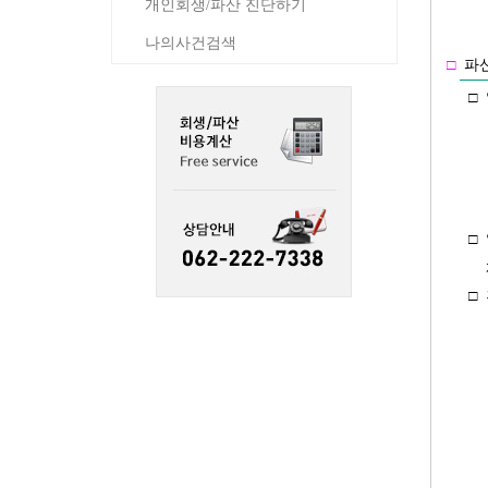
개인회생/파산 진단하기
나의사건검색
□
파산
□
□
□