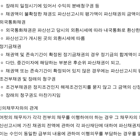
○
장래의 일정시기에 있어서 수익의 분배청구권 등
○
채권액이 불확정한 채권도 파산선고시의 평가액이 파산채권의 금액이
외국통화채권
○
외국통화채권은 파산선고 당시의 외환시세에 따라 내국통화로 환산한
○
파산선고가 개시된 곳의 외환시세에 따름
정기금채권
○
채권액 및 존속기간이 확정된 정기금채권의 경우 정기금의 합계액이 
○
다만, 중간이자에 해당하는 부분은 후순위 파산채권이 되고,
○
채권액 또는 존속기간이 확정되어 있지 않은 경우에는 파산선고시의
조건부채권 및 장래의 청구권
○
조건부채권은 정지조건인지 해제조건인지를 묻지 않고 그 금액의 산정
○
장래의 청구권도 마찬가지임
인의채무자와의 관계
여럿의 채무자가 각각 전부의 채무를 이행하여야 하는 경우 그 채무자의 
산선고시에 가진 채권의 전액에 관하여 각 파산재단에 대하여 파산채권자
이는 수인이 동일한 급부의 내용에 관하여 이행의무를 부담하는 경우를 