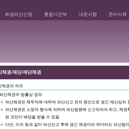
회생파산신청
통합사건부
내문서함
준비서류
채권/재단/재단채권
채권의 의의
파산채권의 법률상 정의
○
파산채권은 채무자에 대하여 파산선고 전의 원인으로 생긴 재산상의 
○
파산채권은 소정의 형식에 의하여 파산법원에 신고되어야 하고, 채권
된 것만이 배당을 받을 수 있음
○
다만, 이자 등과 같이 파산선고 후에 생긴 채권이라 하더라도 파산법